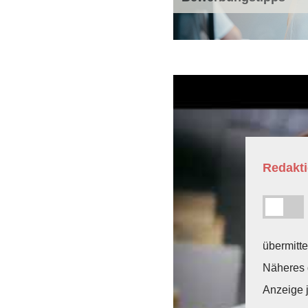
Redakti
übermitte
Näheres 
Anzeige j