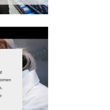
gt
formen
s.
e